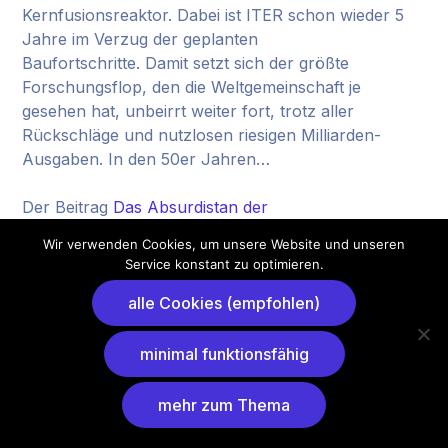
Kernfusionsreaktor. Dabei ist ITER schon wieder 5
Jahre im Verzug der geplanten
Baufortschritte. Damit setzt sich der größte
Forschungsflop, den die Weltgemeinschaft je
gesehen hat, unbeirrt weiter fort, trotz aller
Rückschläge und nutzlosen riesigen Milliarden-
Ausgaben. In den 50er Jahren…
Der Beitrag
Das Absurdistan der
Kernfusionsforschung verschlingt weitere Milliarden
Wir verwenden Cookies, um unsere Website und unseren
erschien zuerst auf
Hans-Josef Fell
.
Service konstant zu optimieren.
alle Cookies (empfohlen)
minimal funktionsfähig
mehr zum Thema