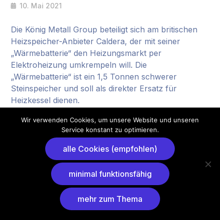
10. Mai 2021
Die König Metall Group beteiligt sich am britischen
Heizspeicher-Anbieter Caldera, der mit seiner
„Wärmebatterie“ den Heizungsmarkt per
Elektroheizung umkrempeln will. Die
„Wärmebatterie“ ist ein 1,5 Tonnen schwerer
Steinspeicher und soll als direkter Ersatz für
Heizkessel dienen.
Wir verwenden Cookies, um unsere Website und unseren
Foto: Luke MacGregor
Service konstant zu optimieren.
Quelle:
Read More
alle Cookies (empfohlen)
minimal funktionsfähig
mehr zum Thema