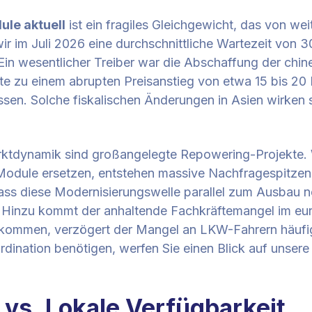
ule aktuell
ist ein fragiles Gleichgewicht, das von we
ir im Juli 2026 eine durchschnittliche Wartezeit von 
in wesentlicher Treiber war die Abschaffung der chin
ührte zu einem abrupten Preisanstieg von etwa 15 bis 2
assen. Solche fiskalischen Änderungen in Asien wirken s
Marktdynamik sind großangelegte Repowering-Projekte.
 Module ersetzen, entstehen massive Nachfragespitzen,
ss diese Modernisierungswelle parallel zum Ausbau ne
t. Hinzu kommt der anhaltende Fachkräftemangel im eu
ommen, verzögert der Mangel an LKW-Fahrern häufig di
rdination benötigen, werfen Sie einen Blick auf unsere
 vs. Lokale Verfügbarkeit