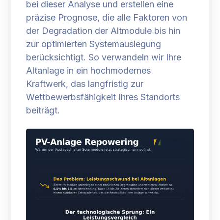
bei dieser Analyse und erstellen eine
präzise Prognose, die alle Faktoren von
der Degradation der Altmodule bis hin
zur optimierten Systemauslegung
berücksichtigt. So verwandeln wir Ihre
Altanlage in ein hochmodernes
Kraftwerk, das langfristig zur
Wettbewerbsfähigkeit Ihres Standorts
beiträgt.