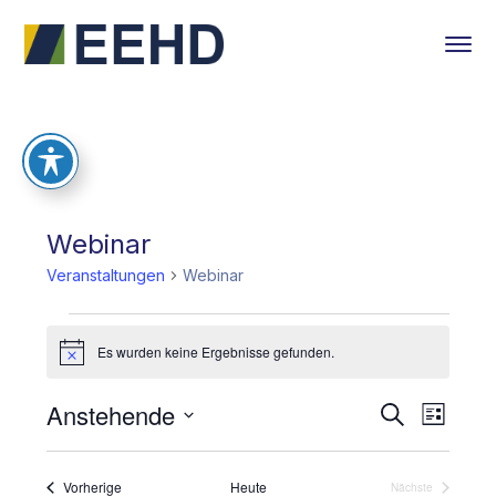
Webinar
Veranstaltungen
Webinar
Veranstaltungen
Es wurden keine Ergebnisse gefunden.
Hinweis
Anstehende
Verans
Ver
Suche
Liste
Datum
Ans
Suche
wählen.
Veranstaltungen
Vorherige
Heute
Veranstaltu
Nächste