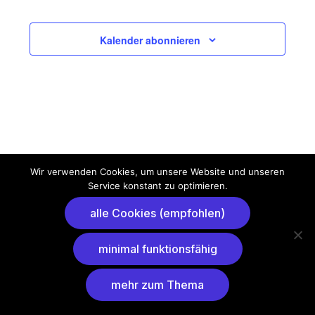
Nav
und
Ansich
Kalender abonnieren
Naviga
Wir verwenden Cookies, um unsere Website und unseren
Service konstant zu optimieren.
alle Cookies (empfohlen)
minimal funktionsfähig
mehr zum Thema