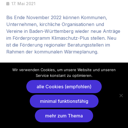
17. Mai 2021
Bis Ende November 2022 können Kommunen,
Unternehmen, kirchliche Organisationen und
Vereine in Baden-Württemberg wieder neue Anträge
im Förderprogramm Klimaschutz-Plus stellen. Neu
ist die Förderung regionaler Beratungsstellen im
Rahmen der kommunalen Wärmeplanung.
Montage + Foto: Guido Bröer
Wir verwenden Cookies, um unsere Website und unseren
Quelle:
Read More
Service konstant zu optimieren.
alle Cookies (empfohlen)
minimal funktionsfähig
mehr zum Thema