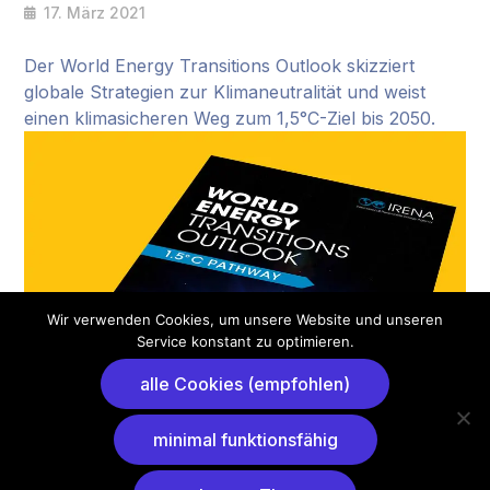
17. März 2021
Der World Energy Transitions Outlook skizziert
globale Strategien zur Klimaneutralität und weist
einen klimasicheren Weg zum 1,5°C-Ziel bis 2050.
Wir verwenden Cookies, um unsere Website und unseren
Service konstant zu optimieren.
alle Cookies (empfohlen)
minimal funktionsfähig
© IRENA