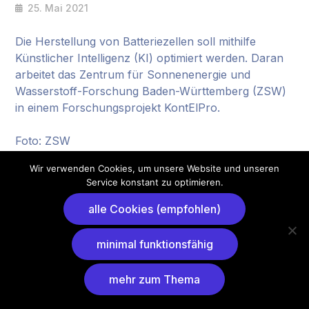
25. Mai 2021
Die Herstellung von Batteriezellen soll mithilfe
Künstlicher Intelligenz (KI) optimiert werden. Daran
arbeitet das Zentrum für Sonnenenergie und
Wasserstoff-Forschung Baden-Württemberg (ZSW)
in einem Forschungsprojekt KontElPro.
Foto: ZSW
Quelle:
Read More
Wir verwenden Cookies, um unsere Website und unseren
Service konstant zu optimieren.
alle Cookies (empfohlen)
minimal funktionsfähig
mehr zum Thema