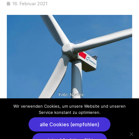
16. Februar 2021
Wir verwenden Cookies, um unsere Website und unseren
Foto: Nordex
Service konstant zu optimieren.
Der Windenergieanlagenbauer Nordex hat aus den
alle Cookies (empfohlen)
Niederlanden einen weiteren Auftrag erhalten. Es
geht um insgesamt 33 Megawatt (MW), die 2022 in