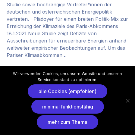
Studie sowie hochrangige Vertreter*innen der
deutschen und österreichischen Energiepolitik
vertreten. Plädoyer für einen breiten Politik-Mix zur
Erreichung der Klimaziele des Paris-Abkommens
18.1.2021 Neue Studie zeigt Defizite von
Ausschreibungen für erneuerbare Energien anhand
weltweiter empirischer Beobachtungen auf. Um das
Pariser Klimaabkommen…
Der Beitrag
Plädoyer für einen breiten Politik-Mix
Wir verwenden Cookies, um unsere Website und unseren
zur Erreichung der Klimaziele des Paris-Abkommens
Service konstant zu optimieren.
erschien zuerst auf
Hans-Josef Fell
.
alle Cookies (empfohlen)
minimal funktionsfähig
mehr zum Thema