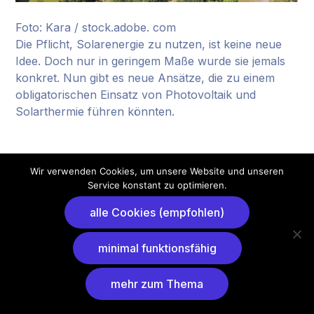
Foto: Kara / stock.adobe. com
Die Pflicht, Solarenergie zu nutzen, ist keine neue
Idee. Doch nur in geringem Maße wurde sie jemals
konkret. Nun gibt es neue Ansätze, die zu einem
obligatorischen Einsatz von Photovoltaik und
Solarthermie führen könnten.
Wir verwenden Cookies, um unsere Website und unseren
Service konstant zu optimieren.
alle Cookies (empfohlen)
minimal funktionsfähig
mehr zum Thema